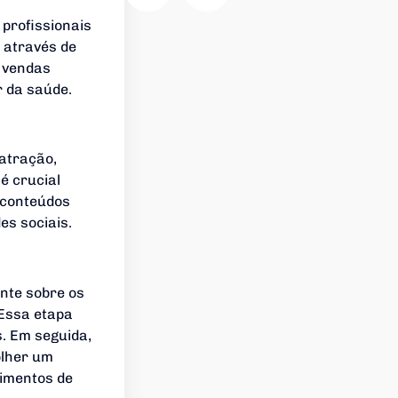
 profissionais
 através de
e vendas
r da saúde.
 atração,
é crucial
 conteúdos
es sociais.
ente sobre os
 Essa etapa
s. Em seguida,
olher um
oimentos de