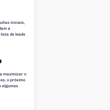
ltas iniciais,
udam a
lista de leads
o
a maximizar o
tes, o próximo
ão algumas