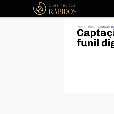
Home
–
Blog
–
Captação mé
Captaç
funil d