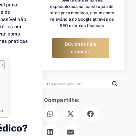
SMR é uma empresa
el para
especializada na construção de
se de
sites para médicos, assim como
possível não
relevância no Google através de
SEO e outras técnicas
tê-los em
orar como
res práticas
Dúvidas? Fale
conosco
Compartilhe:
co
édico?