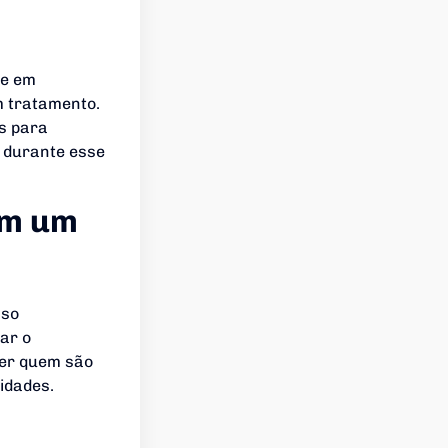
se em
m tratamento.
as para
 durante esse
om um
sso
ar o
der quem são
idades.