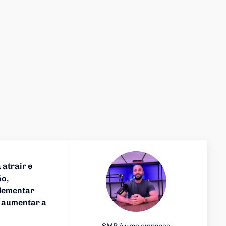
 atrair e
ão,
plementar
e aumentar a