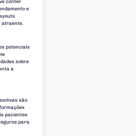
ve conter
gendamento e
layouts
 atraente.
es potenciais
vie
idades sobre
enta a
ositivas são
nformações
is pacientes
 seguros para