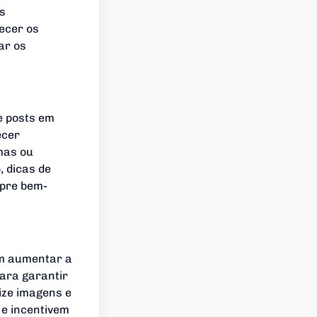
as
hecer os
ar os
e posts em
ecer
mas ou
, dicas de
mpre bem-
em aumentar a
para garantir
ize imagens e
e incentivem